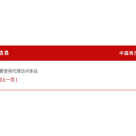
信息
中国再
要使用代理访问本站
回上一页 ]